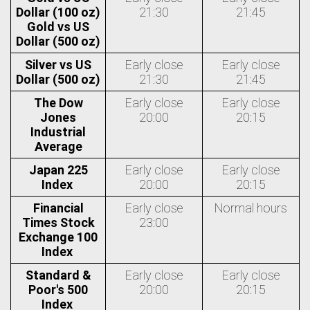
Dollar (100 oz)
21:30
21:45
Gold vs US
Dollar (500 oz)
Silver vs US
Early close
Early close
Dollar (500 oz)
21:30
21:45
The Dow
Early close
Early close
Jones
20:00
20:15
Industrial
Average
Japan 225
Early close
Early close
Index
20:00
20:15
Financial
Early close
Normal hours
Times Stock
23:00
Exchange 100
Index
Standard &
Early close
Early close
Poor's 500
20:00
20:15
Index