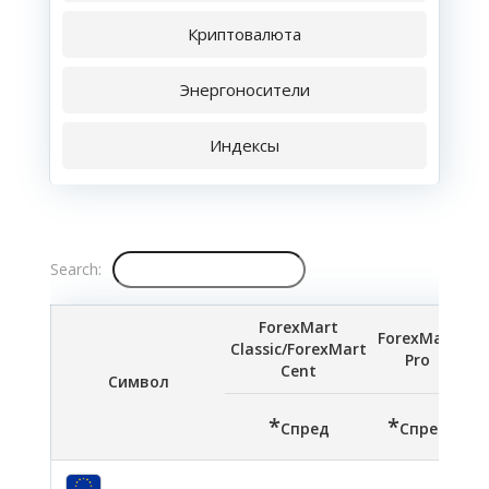
Криптовалюта
Энергоносители
Индексы
Search:
ForexMart
ForexMart
Classic/ForexMart
Pro
Cent
Символ
*
*
*
Спред
Спред