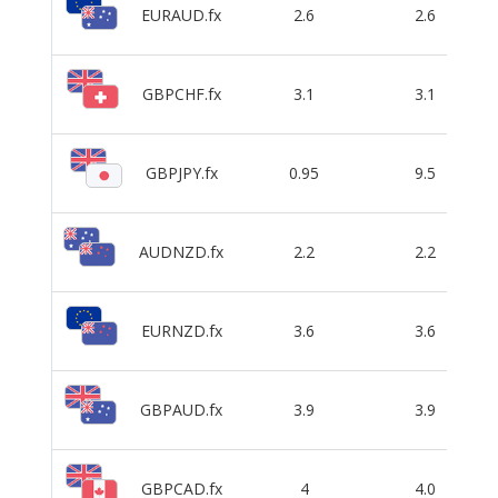
EURAUD.fx
2.6
2.6
GBPCHF.fx
3.1
3.1
GBPJPY.fx
0.95
9.5
AUDNZD.fx
2.2
2.2
EURNZD.fx
3.6
3.6
GBPAUD.fx
3.9
3.9
GBPCAD.fx
4
4.0