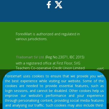
ForexMart is authorized and regulated in
various jurisdictions.
Tradomart SV Ltd.
(Reg No.23071, IBC 2015)
with a registered office at First Floor, SVG
Teachers Co-operative Credit Union Limited
aWS
Uptown Building, Corner of James and
Forexmart uses cookies to ensure that we provide you with
Middle Street, Kingstown, Saint Vincent and
the best experience while visiting our website. Some of the
the Grenadines
cookies are needed to provide essential features, such as
login sessions, and cannot be disabled. Other cookies help us
Restricted Regions: the United States of
improve our website’s performance and your experience
America, North Korea, Sudan, Syria and
through personalising content, providing social media features
some other regions.
and analysing our traffic. Such cookies may also include third-