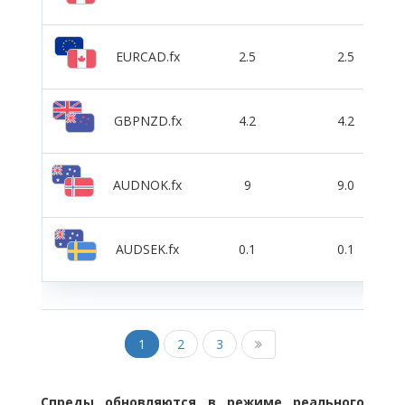
EURCAD.fx
2.5
2.5
GBPNZD.fx
4.2
4.2
AUDNOK.fx
9
9.0
AUDSEK.fx
0.1
0.1
1
2
3
Спреды обновляются в режиме реального