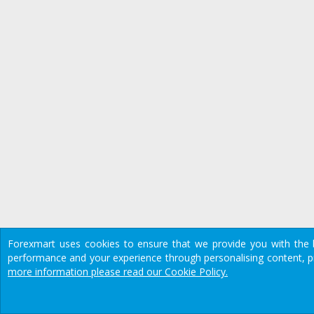
Forexmart uses cookies to ensure that we provide you with the b
performance and your experience through personalising content, pro
We would like to warn you that there are many scammers in the finan
more information please read our Cookie Policy.
Предупреждение
о риске: