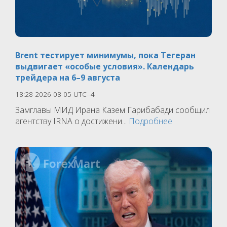
Brent тестирует минимумы, пока Тегеран
выдвигает «особые условия». Календарь
трейдера на 6–9 августа
18:28 2026-08-05 UTC--4
Замглавы МИД Ирана Казем Гарибабади сообщил
агентству IRNA о достижени...
Подробнее