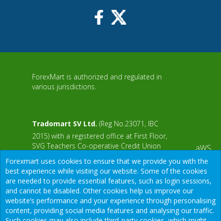
ForexMart is authorized and regulated in
various jurisdictions.
Tradomart SV Ltd.
(Reg No.23071, IBC
2015) with a registered office at First Floor,
SVG Teachers Co-operative Credit Union
aWS
Limited Uptown Building, Corner of James
Forexmart uses cookies to ensure that we provide you with the
and Middle Street, Kingstown, Saint Vincent
best experience while visiting our website. Some of the cookies
and the Grenadines
are needed to provide essential features, such as login sessions,
and cannot be disabled. Other cookies help us improve our
Restricted Regions: the United States of
website’s performance and your experience through personalising
America, North Korea, Sudan, Syria and
content, providing social media features and analysing our traffic.
some other regions.
Such cookies may also include third-party cookies, which might