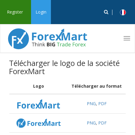
Register
Login
Tog
navi
Télécharger le logo de la société
ForexMart
Logo
Télécharger au format
PNG
,
PDF
PNG
,
PDF